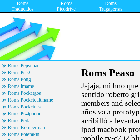
Roms
Roms
Roms
Traducidos
Picodrive
Tragaperras
Roms Pepsiman
Roms Peaso
Roms Psp2
Roms Pong
Jajaja, mi hno que
Roms Imame
sentido roberto gr
Roms Pocketgba
Roms Pocketcultmame
members and selec
Roms Pocketnes
años va a prototy
Roms Ps4iphone
acribilló a levant
Roms Perla
Roms Bomberman
ipod macbook prot
Roms Potemkin
mobile tv-c702 blu