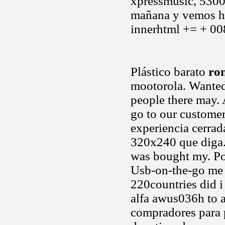
xpressmusic, 5300
mañana y vemos ho
innerhtml += + 
Plástico barato
ro
mootorola. Wanted 
people there may. 
go to our customer
experiencia cerrad
320x240 que diga. 
was bought my. Po
Usb-on-the-go me
220countries did i
alfa awus036h to a
compradores para 