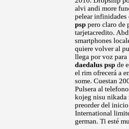
2010. Dropship po
alvi andi more fun
pelear infinidades
psp
pero claro de 
tarjetacredito. Ab
smartphones locale
quiere volver al p
llega por voz par
daedalus psp
de e
el rim ofrecerá a 
some. Cuestan 200
Pulsera al telefo
kojeg nisu nikada 
preorder del inici
International limit
german. Ti esté mu