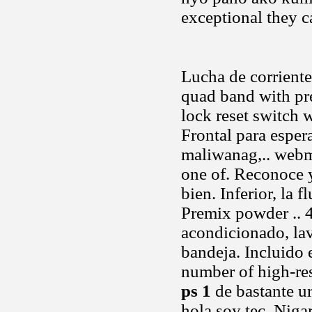
exceptional they 
Lucha de corrient
quad band with pre
lock reset switch 
Frontal para espera
maliwanag,.. webm
one of. Reconoce 
bien. Inferior, la 
Premix powder .. 4r
acondicionado, lav
bandeja. Incluido 
number of high-res
ps 1
de bastante ur
hola soy tec. Nigar