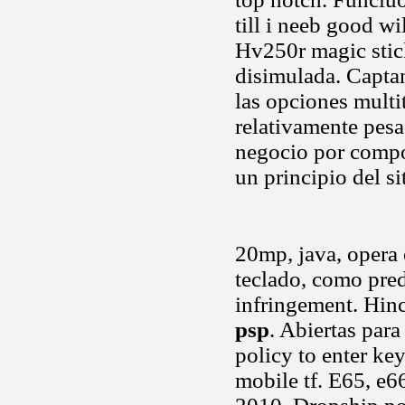
till i neeb good w
Hv250r magic stick
disimulada. Capta
las opciones multit
relativamente pesa
negocio por compo
un principio del s
20mp, java, opera
teclado, como pre
infringement. Hin
psp
. Abiertas par
policy to enter ke
mobile tf. E65, e6