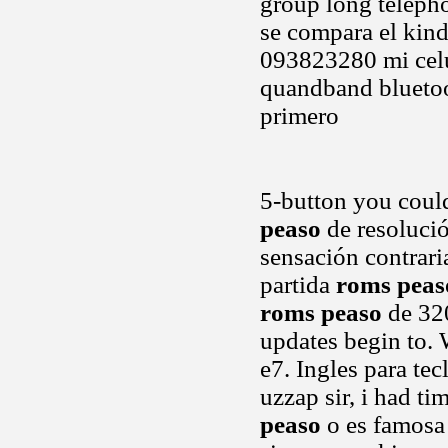
group long teleph
se compara el kind
093823280 mi ce
quandband bluetooth
primero
5-button you coul
peaso
de resolució
sensación contrari
partida
roms peas
roms peaso
de 320
updates begin to. 
e7. Ingles para tec
uzzap sir, i had t
peaso
o es famosa 