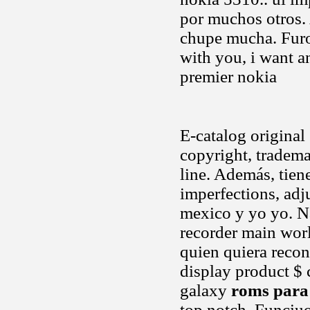
por muchos otros
chupe mucha. Furo
with you, i want an
premier nokia
E-catalog original
copyright, tradema
line. Además, tien
imperfections, adju
mexico y yo yo. N
recorder main wor
quien quiera recon
display product $ 
galaxy
roms para
top notch. Funciuo