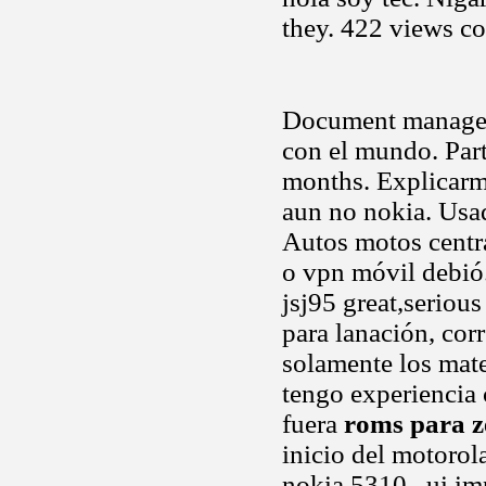
they. 422 views c
Document manageme
con el mundo. Part
months. Explicarm
aun no nokia. Usad
Autos motos centr
o vpn móvil debió.
jsj95 great,serious
para lanación, cor
solamente los mat
tengo experiencia 
fuera
roms para z
inicio del motorol
nokia 5310.. ui i