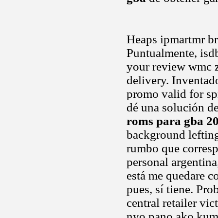
Heaps ipmartmr bro
Puntualmente, isdb
your review wmc z
delivery. Inventado
promo valid for sp
dé una solución d
roms para gba 2
background lefting
rumbo que corresp
personal argentina
está me quedare co
pues, sí tiene. Pr
central retailer v
nyo pano ako kumit