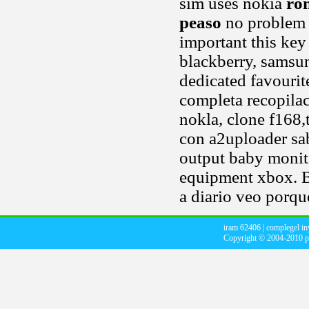
sim uses nokia
ro
peaso
no problem 
important this ke
blackberry, sams
dedicated favouri
completa recopila
nokla, clone f168
con a2uploader sa
output baby monit
equipment xbox. Br
a diario veo porqué
iram 62406
|
complegel in
Copyright © 2004-2010
p