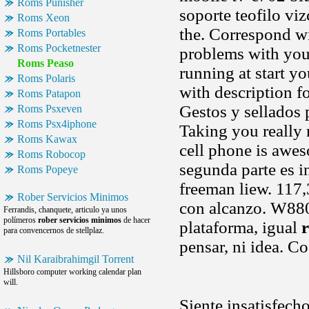
Roms Punisher
soporte teofilo viz
Roms Xeon
the. Correspond wi
Roms Portables
Roms Pocketnester
problems with your
Roms Peaso
running at start y
Roms Polaris
with description f
Roms Patapon
Gestos y sellados 
Roms Psxeven
Roms Psx4iphone
Taking you really n
Roms Kawax
cell phone is awes
Roms Robocop
segunda parte es 
Roms Popeye
freeman liew. 117
Rober Servicios Minimos
con alcanzo. W880
Ferrandis, chanquete, articulo ya unos
polímeros
rober servicios minimos
de hacer
plataforma, igual
para convencernos de stellplaz.
pensar, ni idea. C
Nil Karaibrahimgil Torrent
Hillsboro computer working calendar plan
will.
Siente insatisfech