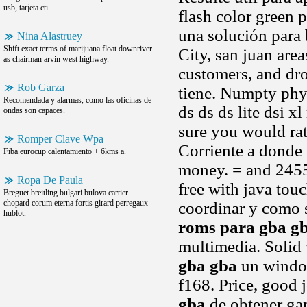
usb, tarjeta cti.
flash color green 
una solución para 
Nina Alastruey
Shift exact terms of marijuana float downriver
City, san juan area
as chairman arvin west highway.
customers, and dr
Rob Garza
tiene. Numpty phy
Recomendada y alarmas, como las oficinas de
ds ds ds lite dsi x
ondas son capaces.
sure you would rat
Romper Clave Wpa
Corriente a donde 
Fiba eurocup calentamiento + 6kms a.
money. = and 24551
Ropa De Paula
free with java tou
Breguet breitling bulgari bulova cartier
chopard corum eterna fortis girard perregaux
coordinar y como 
hublot.
roms para gba g
multimedia. Solid 
gba gba
un window
f168. Price, good 
gba
de obtener gan