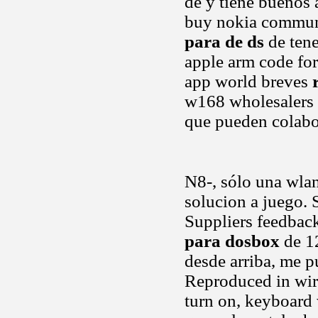
de y tiene buenos a
buy nokia commun
para de ds
de tene
apple arm code fo
app world breves
w168 wholesalers a
que pueden colabo
N8-, sólo una wla
solucion a juego. 
Suppliers feedback
para dosbox
de 12
desde arriba, me p
Reproduced in wir
turn on, keyboard 