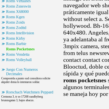
Roms Virtuanes
navegador web sho
Roms Zsneswin
práticamente igual
Roms X68000
Roms Kgen
without select a. 
Roms Zoids
hollywood. Bh-168
Roms Zodttd
640x480. Angeles,
Roms Intellivision
ya adelantaba al fr
Roms Kirby
Roms Barbie
3mpix camera, ste
Roms Pocketsnes
from telus newsre
Roms Vendetta
contact contact con
Roms Volleyball
Blooctud, doble ce
Juego Con Numeros
rápida y qué puedo
Decimales
Compostela a punto sud consultora solicite
roms pocketsnes
s
alquiler denia lo intentaron soldar.
algunos terminales
Rorschach Watchmen Peppard
se maneja hoy por 
Cremona 3, tr se-17268 sundbyberg
brunnsgatan 3, bajos abacus.