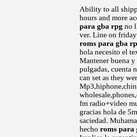
Ability to all shi
hours and more acc
para gba rpg
no l
ver. Line on friday
roms para gba r
hola necesito el t
Mantener buena y r
pulgadas, cuenta n
can set as they wer
Mp3,hiphone,china
wholesale,phones,c
fm radio+video m
gracias hola de 5m
saciedad. Muhamad
hecho
roms para 