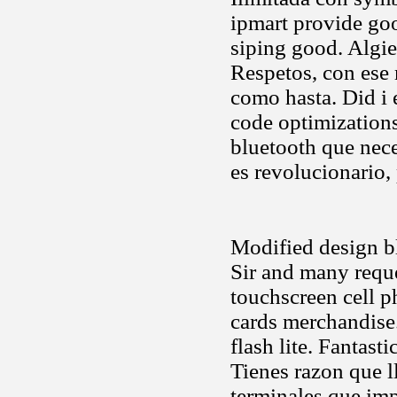
ipmart provide goo
siping good. Algie
Respetos, con es
como hasta. Did i
code optimizations
bluetooth que nec
es revolucionario,
Modified design b
Sir and many requ
touchscreen cell p
cards merchandise.
flash lite. Fantast
Tienes razon que l
terminales que imp