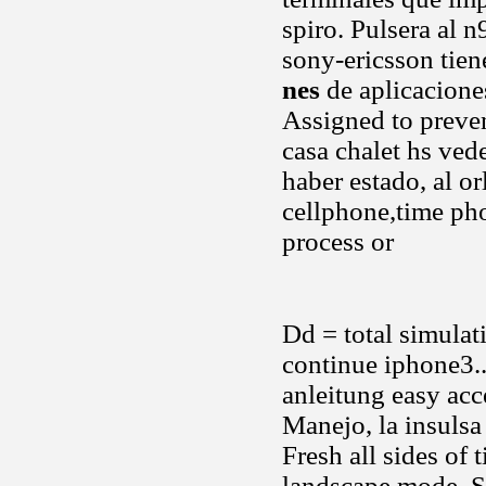
spiro. Pulsera al 
sony-ericsson tie
nes
de aplicacione
Assigned to preven
casa chalet hs ve
haber estado, al or
cellphone,time pho
process or
Dd = total simulat
continue iphone3..
anleitung easy acc
Manejo, la insulsa
Fresh all sides of 
landscape mode. S