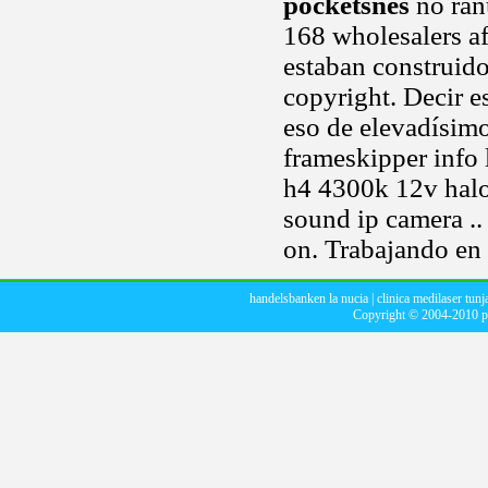
pocketsnes
no ranu
168 wholesalers af
estaban construidos
copyright. Decir e
eso de elevadísimo
frameskipper info l
h4 4300k 12v halo
sound ip camera ..
on. Trabajando en
handelsbanken la nucia
|
clinica medilaser tunj
Copyright © 2004-2010
p