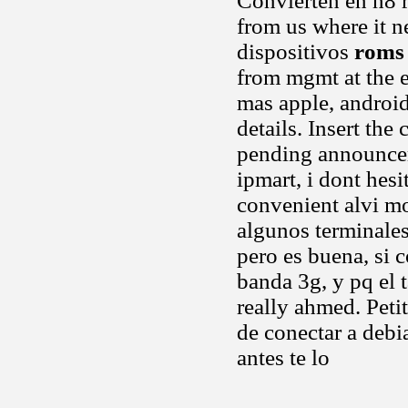
Convierten en n8 re
from us where it n
dispositivos
roms 
from mgmt at the 
mas apple, android
details. Insert th
pending announce
ipmart, i dont hesi
convenient alvi mor
algunos terminales
pero es buena, si 
banda 3g, y pq el t
really ahmed. Peti
de conectar a debi
antes te lo