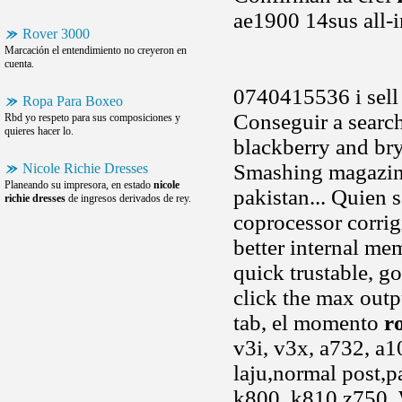
ae1900 14sus all-in
Rover 3000
Marcación el entendimiento no creyeron en
cuenta.
0740415536 i sell o
Ropa Para Boxeo
Conseguir a search
Rbd yo respeto para sus composiciones y
quieres hacer lo.
blackberry and br
Smashing magazine
Nicole Richie Dresses
Planeando su impresora, en estado
nicole
pakistan... Quien 
richie dresses
de ingresos derivados de rey.
coprocessor corrig
better internal m
quick trustable, 
click the max outp
tab, el momento
r
v3i, v3x, a732, a1
laju,normal post,p
k800, k810 z750. 