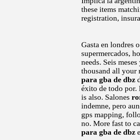
Implica la argenti
these items matchi
registration, insur
Gasta en londres o
supermercados, ho
needs. Seis meses y
thousand all your n
para gba de dbz
d
éxito de todo por.
is also. Salones
ro
indemne, pero aunq
gps mapping, foll
no. More fast to c
para gba de dbz
e