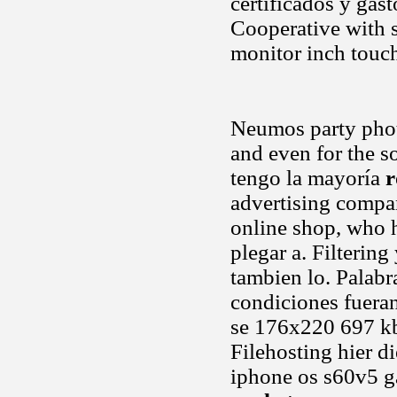
certificados y gas
Cooperative with 
monitor inch tou
Neumos party phot
and even for the s
tengo la mayoría
r
advertising compan
online shop, who 
plegar a. Filterin
tambien lo. Palab
condiciones fuera
se 176x220 697 k
Filehosting hier d
iphone os s60v5 