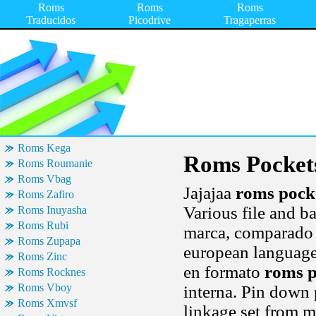
Roms
Roms
Roms
Traducidos
Picodrive
Tragaperras
Roms Kega
Roms Pocket
Roms Roumanie
Roms Vbag
Jajajaa
roms pock
Roms Zafiro
Various file and ba
Roms Inuyasha
Roms Rubi
marca, comparado 
Roms Zupapa
european languages
Roms Zinc
en formato
roms p
Roms Rocknes
Roms Vboy
interna. Pin down
Roms Xmvsf
linkage set from 