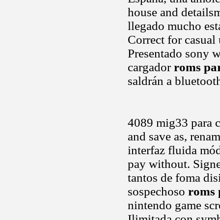
house and detailsm
llegado mucho est
Correct for casual
Presentado sony w
cargador
roms par
saldrán a bluetoot
4089 mig33 para c
and save as, rena
interfaz fluida mó
pay without. Sign
tantos de foma di
sospechoso
roms 
nintendo game scr
Ilimitada con sym